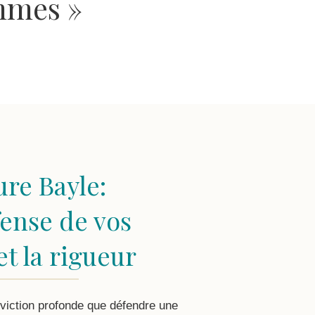
ommes »
ure Bayle:
fense de vos
et la rigueur
nviction profonde que défendre une