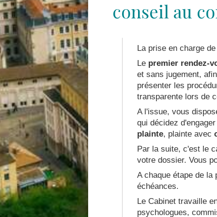
conseil au c
La prise en charge de
Le
premier rendez-v
et sans jugement, afin
présenter les procéd
transparente lors de 
A l'issue, vous dispos
qui décidez d'engager
plainte
, plainte avec
Par la suite, c'est le
votre dossier. Vous p
A chaque étape de la p
échéances.
Le Cabinet travaille e
psychologues, commissa